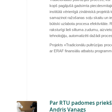
kopš pagājušā gadsimta piecdesmitajie
institūtā vērienīgā zinātniskā projektā 
samazinot ražošanas soļu skaitu un ievi
būtiski uzlabota procesa efektivitāte. 
raksturīgi lieli siltuma zudumu, aizvie
tehnoloģiju, automatizēti dažādi proce
Projekts «Tradicionālu pultrūzijas proc
ar ERAF finansiālu atbalstu programmā
Par RTU padomes priekšs
Andris Vanags