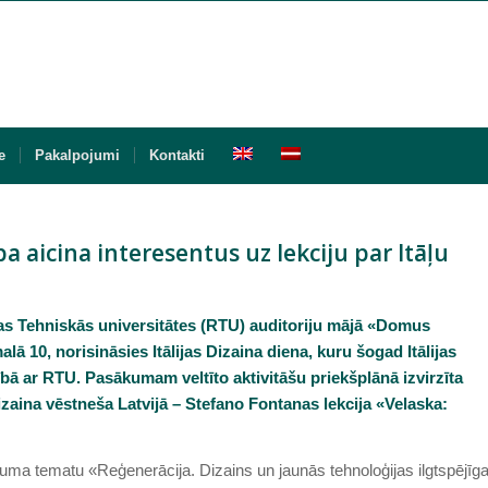
e
Pakalpojumi
Kontakti
ba aicina interesentus uz lekciju par Itāļu
īgas Tehniskās universitātes (RTU) auditoriju mājā «Domus
lā 10, norisināsies Itālijas Dizaina diena, kuru šogad Itālijas
ībā ar RTU. Pasākumam veltīto aktivitāšu priekšplānā izvirzīta
 dizaina vēstneša Latvijā – Stefano Fontanas lekcija «Velaska:
.
ma tematu «Reģenerācija. Dizains un jaunās tehnoloģijas ilgtspējīga