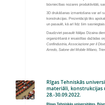
būvniecības nozares produktivitāti, 
3D drukāšanas izmantošana var arī sam
konstrukcijas. Prezentācijā tiks apskat
un pasaulē, kā arī līdz šim sasniegtai
Daudzviet pasaulē Itālijas Dizaina di
organizēšanā ir iesaistītas dažādas o
Confindustria, Associazione per il Di
Arredo, Salone del Mobile Milano, Tri
Rīgas Tehniskās universi
materiāli, konstrukcijas 
28.-30.09.2022.
Rīgas Tehniskās universitātes, Būvn