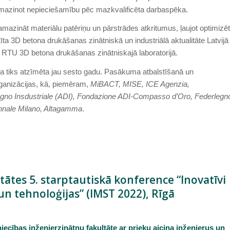
samazinot nepieciešamību pēc mazkvalificēta darbaspēka.
azināt materiālu patēriņu un pārstrādes atkritumus, ļaujot optimizēt
īta 3D betona drukāšanas zinātniskā un industriālā aktualitāte Latvijā
s RTU 3D betona drukāšanas zinātniskajā laboratorijā.
ena tiks atzīmēta jau sesto gadu. Pasākuma atbalstīšanā un
rganizācijas, kā, piemēram,
MiBACT, MISE, ICE Agenzia,
segno Insdustriale (ADI), Fondazione ADI-Compasso d’Oro, Federlegn
ennale Milano, Altagamma
.
tātes 5. starptautiskā konference “Inovatīvi
un tehnoloģijas” (IMST 2022), Rīgā
iecības inženierzinātņu fakultāte ar prieku aicina inženierus un