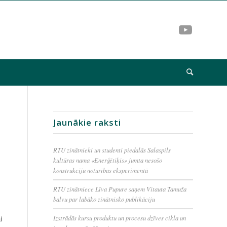
Jaunākie raksti
RTU zinātnieki un studenti piedalās Salaspils
kultūras nama «Enerģētiķis» jumta nesošo
konstrukciju noturības eksperimentā
RTU zinātniece Līva Pupure saņem Vitauta Tamuža
balvu par labāko zinātnisko publikāciju
Izstrādās kursu produktu un procesu dzīves cikla un
i