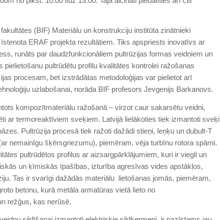
m no plkst. 10.00 līdz 13.00. Tajā aicināti piedalīties arī citi
kultātes (BIF) Materiālu un konstrukciju institūta zinātnieki
s īstenota ERAF projekta rezultātiem. Tiks apspriests inovatīvs ar
cess, runāts par daudzfunkcionāliem pultrūzijas formas veidņiem un
s pielietošanu pultrūdētu profilu kvalitātes kontrolei ražošanas
zijas procesam, bet izstrādātas metodoloģijas var pielietot arī
tehnoloģiju uzlabošanai, norāda BIF profesors Jevgenijs Barkanovs.
antots kompozītmateriālu ražošanā – virzot caur sakarsētu veidni,
ēti ar termoreaktīviem sveķiem. Latvijā lielākoties tiek izmantoti sveķi
bāzes. Pultrūzija procesā tiek ražoti dažādi stieņi, leņķu un dubult-T
umi (ar nemainīgu šķērsgriezumu), piemēram, vēja turbīnu rotora spārni.
tātes pultrūdētos profilus ar aizsargpārklājumiem, kuri ir viegli un
iskās un ķīmiskās īpašības, izturība agresīvas vides apstākļos,
ziju. Tas ir svarīgi dažādās materiālu lietošanas jomās, piemēram,
groto betonu, kurā metāla armatūras vietā lieto no
un režģus, kas nerūsē.
veidņu sildīšanai izmantoti elektriskie sildķermeņi, ir pazīstams jau