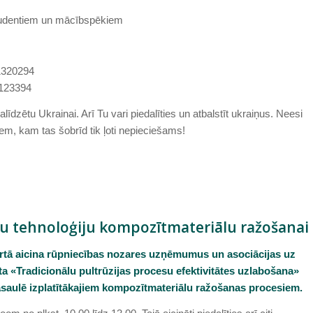
studentiem un mācībspēkiem
1320294
123394
līdzētu Ukrainai. Arī Tu vari piedalīties un atbalstīt ukraiņus. Neesi
iem, kam tas šobrīd tik ļoti nepieciešams!
īvu tehnoloģiju kompozītmateriālu ražošanai
artā aicina rūpniecības nozares uzņēmumus un asociācijas uz
kta «Tradicionālu pultrūzijas procesu efektivitātes uzlabošana»
 pasaulē izplatītākajiem kompozītmateriālu ražošanas procesiem.