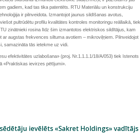
m gadiem, kad tas tika patentēts. RTU Materiālu un konstrukciju
tehnoloģija ir pilnveidota. Izmantojot jaunus sildīšanas avotus,
ešot pultrūdētu profilu kvalitātes kontroles monitoringu reāllaikā, tie
RTU zinātnieki rosina līdz šim izmantotos elektriskos sildītājus, kam
tot ar augstas frekvences siltuma avotiem – mikroviļņiem. Pilnveidojot
si, samazināta tās ietekme uz vidi.
esu efektivitātes uzlabošana» (proj. Nr.1.1.1.1/18/A/053) tiek īstenots
 «Praktiskas ievirzes pētījumi».
ēdētāju ievēlēts «Sakret Holdings» vadītājs