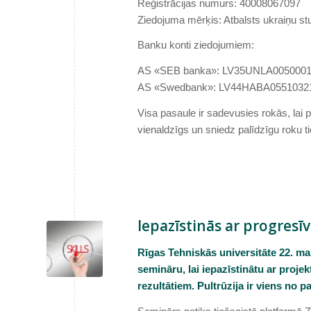
Reģistrācijas numurs: 40008067097
Ziedojuma mērķis: Atbalsts ukraiņu 
Banku konti ziedojumiem:
AS «SEB banka»: LV35UNLA005000
AS «Swedbank»: LV44HABA0551032
Visa pasaule ir sadevusies rokās, lai pa
vienaldzīgs un sniedz palīdzīgu roku t
Iepazīstinās ar progres
Rīgas Tehniskās universitāte 22. m
semināru, lai iepazīstinātu ar proje
rezultātiem. Pultrūzija ir viens no