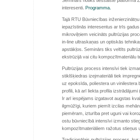
Seminārs notiks tiešsaistē platformā Zoo
interesenti.
Programma.
Tajā RTU Būvniecības inženierzinātņu fa
iepazīstinās interesentus ar trīs gadu
mikroviļņiem veicināts pultrūzijas pro
in-line ultraskaņas un optiskās tehnika
apstākļos. Seminārs tiks veltīts pultrū
ekstrūzijā vai citu kompozītmateriālu 
Pultrūzijas process intensīvi tiek izm
stiklšķiedras izejmateriāli tiek impregn
uz epoksīda, poliestera un vinilestera 
profili, kā arī liekta profila izstrādāj
Ir arī iespējams izgatavot augstas kvali
ilgmūžīgi, kuriem piemīt izcilas mehān
piemēram, izturība pret uguni vai koro
ostu būvniecībā intensīvi izmanto stie
kompozītmateriāliem ražotus stieņus 
Tradicionālais pultrūzijas process, kur 