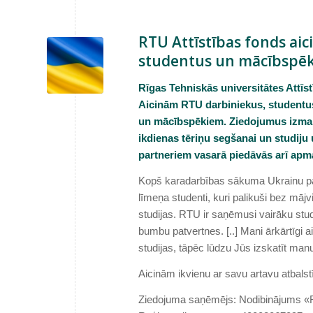
RTU Attīstības fonds aic
studentus un mācībspē
Rīgas Tehniskās universitātes Attīst
Aicinām RTU darbiniekus, studentus
un mācībspēkiem. Ziedojumus izmanto
ikdienas tēriņu segšanai un studiju
partneriem vasarā piedāvās arī apm
Kopš karadarbības sākuma Ukrainu pame
līmeņa studenti, kuri palikuši bez māj
studijas. RTU ir saņēmusi vairāku stud
bumbu patvertnes. [..] Mani ārkārtīgi a
studijas, tāpēc lūdzu Jūs izskatīt manu
Aicinām ikvienu ar savu artavu atbals
Ziedojuma saņēmējs: Nodibinājums «Rī