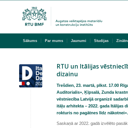
Sākums
Par mums
Jaunumi
Studijas
Zinātn
RTU un Itālijas vēstniecī
dizainu
Trešdien, 23. martā, plkst. 17.00 R
Auditorialis», Ķīpsalā, Zunda krastma
vēstniecība Latvijā organizē sadarb
itāļu arhitekta – 2022. gada Itālijas
rokturis no pagātnes līdz nākotnei»
Saskaņā ar 2022. gadā izvēlēto pasāku