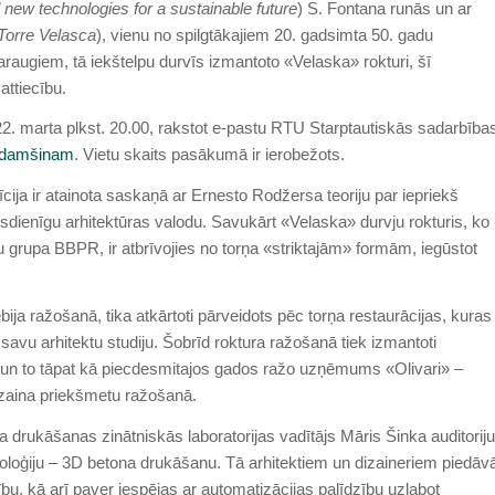
new technologies for a sustainable future
) S. Fontana runās un ar
Torre Velasca
), vienu no spilgtākajiem 20. gadsimta 50. gadu
raugiem, tā iekštelpu durvīs izmantoto «Velaska» rokturi, šī
attiecību.
. marta plkst. 20.00, rakstot e-pastu RTU Starptautiskās sadarbība
adamšinam
. Vietu skaits pasākumā ir ierobežots.
ija ir atainota saskaņā ar Ernesto Rodžersa teoriju par iepriekš
mūsdienīgu arhitektūras valodu. Savukārt «Velaska» durvju rokturis, ko
u grupa BBPR, ir atbrīvojies no torņa «striktajām» formām, iegūstot
ija ražošanā, tika atkārtoti pārveidots pēc torņa restaurācijas, kuras
savu arhitektu studiju. Šobrīd roktura ražošanā tiek izmantoti
u, un to tāpat kā piecdesmitajos gados ražo uzņēmums «Olivari» –
dizaina priekšmetu ražošanā.
rukāšanas zinātniskās laboratorijas vadītājs Māris Šinka auditoriju
noloģiju – 3D betona drukāšanu. Tā arhitektiem un dizaineriem piedāv
ību, kā arī paver iespējas ar automatizācijas palīdzību uzlabot