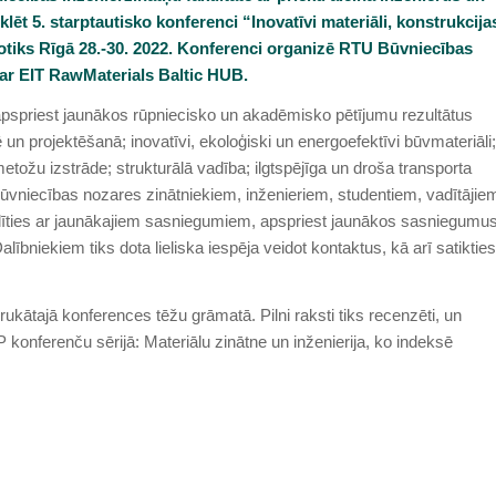
ēt 5. starptautisko konferenci “Inovatīvi materiāli, konstrukcija
otiks Rīgā 28.-30. 2022. Konferenci organizē RTU Būvniecības
 ar EIT RawMaterials Baltic HUB.
apspriest jaunākos rūpniecisko un akadēmisko pētījumu rezultātus
un projektēšanā; inovatīvi, ekoloģiski un energoefektīvi būvmateriāli;
ožu izstrāde; strukturālā vadība; ilgtspējīga un droša transporta
būvniecības nozares zinātniekiem, inženieriem, studentiem, vadītājie
alīties ar jaunākajiem sasniegumiem, apspriest jaunākos sasniegumu
lībniekiem tiks dota lieliska iespēja veidot kontaktus, kā arī satikties
rukātajā konferences tēžu grāmatā. Pilni raksti tiks recenzēti, un
 konferenču sērijā: Materiālu zinātne un inženierija, ko indeksē