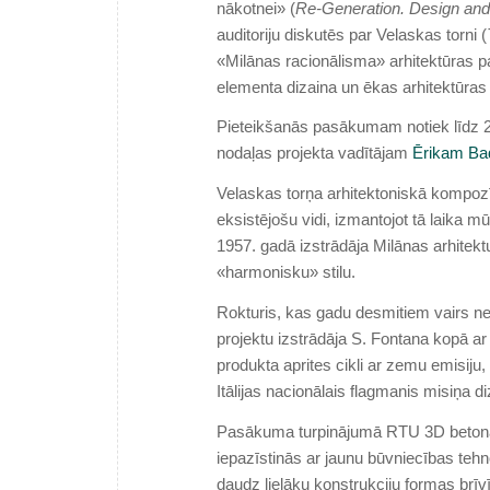
nākotnei» (
Re-Generation. Design and 
auditoriju diskutēs par Velaskas torni (
«Milānas racionālisma» arhitektūras pa
elementa dizaina un ēkas arhitektūras 
Pieteikšanās pasākumam notiek līdz 22
nodaļas projekta vadītājam
Ērikam B
Velaskas torņa arhitektoniskā kompozīc
eksistējošu vidi, izmantojot tā laika 
1957. gadā izstrādāja Milānas arhitekt
«harmonisku» stilu.
Rokturis, kas gadu desmitiem vairs neb
projektu izstrādāja S. Fontana kopā ar 
produkta aprites cikli ar zemu emisij
Itālijas nacionālais flagmanis misiņa 
Pasākuma turpinājumā RTU 3D betona d
iepazīstinās ar jaunu būvniecības teh
daudz lielāku konstrukciju formas brīv