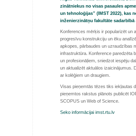
zinātniekus no visas pasaules apmekl
un tehnoloģijas” (IMST 2022), kas n
inženierzinātņu fakultāte sadarbībā
Konferences mērķis ir popularizēt un 
progresīvu konstrukciju un ēku analīzē 
apkopes, pārbaudes un uzraudzības met
infrastruktūra. Konference paredzēta 
un profesionāļiem, sniedzot iespēju d
un aktualizēt aktuālos izaicinājumus. Da
ar kolēģiem un draugiem.
Visas pieņemtās tēzes tiks iekļautas d
pieņemtos rakstus plānots publicēt IOP
SCOPUS un Web of Science.
Seko informācijai imst.rtu.lv