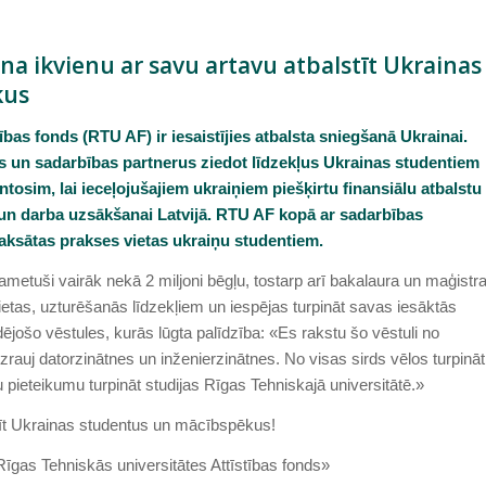
ina ikvienu ar savu artavu atbalstīt Ukrainas
kus
ības fonds (RTU AF) ir iesaistījies atbalsta sniegšanā Ukrainai
.
 un sadarbības partnerus ziedot līdzekļus Ukrainas studentiem
sim, lai ieceļojušajiem ukraiņiem piešķirtu finansiālu atbalstu
 un darba uzsākšanai Latvijā. RTU AF kopā ar sadarbības
aksātas prakses vietas ukraiņu studentiem.
tuši vairāk nekā 2 miljoni bēgļu, tostarp arī bakalaura un maģistr
vietas, uzturēšanās līdzekļiem un iespējas turpināt savas iesāktās
ējošo vēstules, kurās lūgta palīdzība: «Es rakstu šo vēstuli no
izrauj datorzinātnes un inženierzinātnes. No visas sirds vēlos turpināt
 pieteikumu turpināt studijas Rīgas Tehniskajā universitātē.»
tīt Ukrainas studentus un mācībspēkus!
gas Tehniskās universitātes Attīstības fonds»