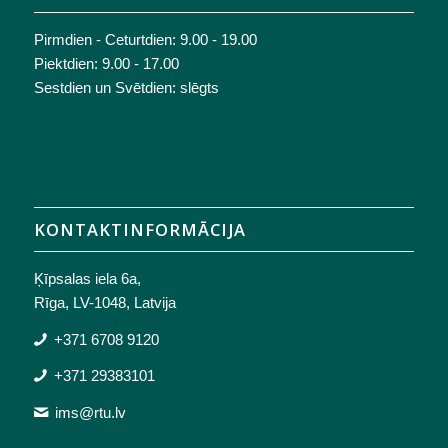
Pirmdien - Ceturtdien: 9.00 - 19.00
Piektdien: 9.00 - 17.00
Sestdien un Svētdien: slēgts
KONTAKTINFORMĀCIJA
Ķīpsalas iela 6a,
Rīga, LV-1048, Latvija
+371 6708 9120
+371 29383101
ims@rtu.lv