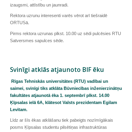
izaugsmi, attīstību un jaunradi.
Rektora uzrunu interesenti varēs vērot arī tiešraidē
ORTUSā.
Pirms rektora uzrunas plkst. 10.00 uz sēdi pulcēsies RTU
Satversmes sapulces sēde.
Svinīgi atklās atjaunoto BIF ēku
Rīgas Tehniskās universitātes (RTU) vadībai un
saimei, svinīgi tiks atklāta Būvniecības inženierzinātņu
fakultātes atjaunotā ēka 1. septembrī plkst. 14.00
Ķīpsalas ielā 6A, klātesot Valsts prezidentam Egilam
Levitam.
Līdz ar šīs ēkas atklāšanu tiek pabeigts nozīmīgākais
posms Ķīpsalas studentu pilsētiņas infrastruktūras