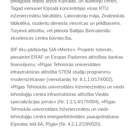
pielāgotās telpās ārpus Ķīpsalas, un auditoriju centrs.
Tagad vienuviet Ķīpsalā koncentrējas visas RTU
inženierzinātņu fakultātes, Laboratoriju māja, Zinātniskās
bibliotēka, studentu dienesta viesnīcas un peldbaseins.
Turpinot attīstību, vēl plānota Baltijas Biomateriālu
ekselences centra būvniecība.
BIF ēku pārbūvēja SIA «Merks». Projekts īstenots,
piesaistot ERAF un Eiropas Padomes attīstības bankas
finansējumu: «Rīgas Tehniskās universitātes
infrastruktūras attīstība STEM studiju programmu
modernizēšanai» (vienošanās Nr. 8.1.1.0/17/I/002),
«Rīgas Tehniskās universitātes Inženierzinātņu un viedo
tehnoloģiju centra infrastruktūras attīstība Viedās
specializācijas jomās» (Nr. 1.1.1.4/17/I/004), «Rīgas
Tehniskās universitātes Inženierzinātņu un viedo
tehnoloģiju centra energoefektivitātes paaugstināšana
Ķīpsalas ielā 6A, Rīgā» (Nr. 4.2.1.2/19/I/020).