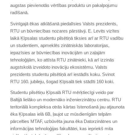
augstas pievienotās vērtības produktu un pakalpojumu
radīšanā.
Svinīgajā ēkas atklāšanā piedalīsies Valsts prezidents,
RTU un būvniecības nozares pārstāvji. E. Levits vizītes
laikā Ķīpsalas studentu pilsētiņā tiksies arī ar RTU vadību
un studentiem, apmeklēs zinātniskās laboratorijas,
iepazīsies ar būvniecības inovācijām un zaļajām
tehnoloģijām, ko attīsta RTU zinātnieki, kā arī izzinās
augstskolā izveidoto inovāciju ekosistēmu. Valsts
prezidents studentu pilsētiņā arī iestādīs koku. Svinot
RTU 160. jubileju, šogad Ķīpsalā tiek stādīti 160 koki.
Studentu pilsētiņu Ķīpsalā RTU mērķtiecīgi veido par
Baltijā lielāko un modernāko inženierzinātņu centru. RTU
teritoriālā kompleksa otrās kārtas īstenošanā jau atjaunota
ēka Ķīpsalas ielā 6B, ļaujot uz mūsdienīgām telpām
pārcelties MTAF, uzbūvēta jauna ēka Datorzinātnes un
informācijas tehnoloģijas fakultātei, kas iepriekš mita