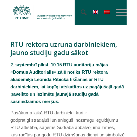
RTU rektora uzruna darbiniekiem,
jauno studiju gadu sākot
2. septembrī plkst. 10.15 RTU auditoriju mājas
«Domus Auditorialis» zālē notiks RTU rektora
akadēmiķa Leonīda Ribicka tikšanās ar RTU
darbiniekiem, lai kopīgi atskatītos uz pagājušajā gadā
paveikto un iezīmētu jaunajā studiju gadā
sasniedzamos mērķus.
Pasākuma laikā RTU darbinieki, kuri ir
godprātīgi strādājuši un snieguši nozīmīgu ieguldījumu
RTU attīstībā, saņems Sudraba apbalvojuma zīmes,
kas radītas par godu RTU dzimšanas dienai un simbolizē