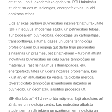
attīstībā – no šī akadēmiskā gada visu RTU fakultāšu
studenti studēs mūsdienīgās, energoefektīvās un labi
aprīkotās telpās.
Līdz ar ēkas pārbūvi Būvniecības inženierzinātņu fakultāte
(BIF) ir ieguvusi modernas studiju un pētniecības telpas.
Tur topošajiem būvniecības, ģeodēzijas un kartogrāfijas,
transportbūvju, siltuma, gāzes un ūdens tehnoloģiju
profesionāļiem būs iespēja gūt darba tirgū pieprasītas
zināšanas un prasmes, bet zinātniekiem – turpināt attīstīt
inovatīvas būvniecības un ceļu būves tehnoloģijas un
materiālus, rast risinājumus siltumapgādes, ēku
energoefektivitātes un ūdens nozares problēmām, kas
kļūst arvien aktuālākās kā vietējā, tā globālā mērogā,
izvērst digitālo tehnoloģiju izmantošanu dažādos ar
būvniecību un ģeomātiku saistītos procesos utt.
BIF ēka būs arī RTU rektorāta mājvieta. Tajā atradīsies arī
Zinātnes un inovāciju centrs, kas nodrošina atbalstu
studentiem, zinātniekiem un uzņēmumiem inovāciju un