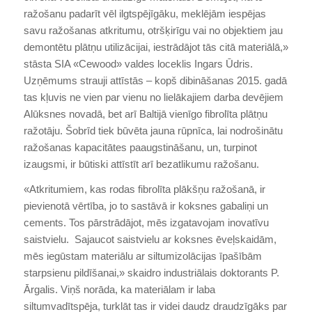
ražošanu padarīt vēl ilgtspējīgāku, meklējām iespējas
savu ražošanas atkritumu, otršķirīgu vai no objektiem jau
demontētu plātņu utilizācijai, iestrādājot tās citā materiālā,»
stāsta SIA «Cewood» valdes loceklis Ingars Ūdris.
Uzņēmums strauji attīstās – kopš dibināšanas 2015. gadā
tas kļuvis ne vien par vienu no lielākajiem darba devējiem
Alūksnes novadā, bet arī Baltijā vienīgo fibrolīta plātņu
ražotāju. Šobrīd tiek būvēta jauna rūpnīca, lai nodrošinātu
ražošanas kapacitātes paaugstināšanu, un, turpinot
izaugsmi, ir būtiski attīstīt arī bezatlikumu ražošanu.
«Atkritumiem, kas rodas fibrolīta plākšņu ražošanā, ir
pievienotā vērtība, jo to sastāvā ir koksnes gabaliņi un
cements. Tos pārstrādājot, mēs izgatavojam inovatīvu
saistvielu. Sajaucot saistvielu ar koksnes ēveļskaidām,
mēs iegūstam materiālu ar siltumizolācijas īpašībām
starpsienu pildīšanai,» skaidro industriālais doktorants P.
Ārgalis. Viņš norāda, ka materiālam ir laba
siltumvadītspēja, turklāt tas ir videi daudz draudzīgāks par