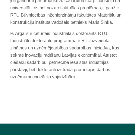
ļoti gandarīti par produktīvu sadarbību starp industriju un
universitāti, risinot nozarei aktuālas problēmas,» pauž ir
RTU Būvniecības inženierzinātņu fakultātes Materiālu un
konstrukciju institūta vadošais pētnieks Māris Šinka.
P. Ārgalis ir ceturtais industriālais doktorants RTU.
Industriālo doktorantu programma ir RTU izveidota
zinātnes un uzņēmējdarbības sadarbības iniciatīva, kas
sekmē inovāciju radīšanu Latvijas ekonomikai. Attīstot
ciešāku sadarbību, pētniecībā iesaistās industrijas
pārstāvji, bet doktoranti izstrādā promocijas darbus
uzņēmumu inovāciju vajadzībām.