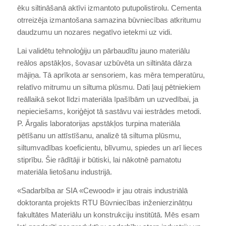
ēku siltināšanā aktīvi izmantoto putupolistirolu. Cementa
otrreizēja izmantošana samazina būvniecības atkritumu
daudzumu un nozares negatīvo ietekmi uz vidi.
Lai validētu tehnoloģiju un pārbaudītu jauno materiālu
reālos apstākļos, šovasar uzbūvēta un siltināta dārza
mājiņa. Tā aprīkota ar sensoriem, kas mēra temperatūru,
relatīvo mitrumu un siltuma plūsmu. Dati ļauj pētniekiem
reāllaikā sekot līdzi materiāla īpašībām un uzvedībai, ja
nepieciešams, koriģējot tā sastāvu vai iestrādes metodi.
P. Ārgalis laboratorijas apstākļos turpina materiāla
pētīšanu un attīstīšanu, analizē tā siltuma plūsmu,
siltumvadības koeficientu, blīvumu, spiedes un arī lieces
stiprību. Šie rādītāji ir būtiski, lai nākotnē pamatotu
materiāla lietošanu industrijā.
«Sadarbība ar SIA «Cewood» ir jau otrais industriālā
doktoranta projekts RTU Būvniecības inženierzinātņu
fakultātes Materiālu un konstrukciju institūtā. Mēs esam