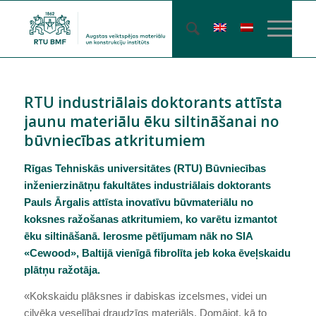
RTU industriālais doktorants attīsta
jaunu materiālu ēku siltināšanai no
būvniecības atkritumiem
Rīgas Tehniskās universitātes (RTU) Būvniecības
inženierzinātņu fakultātes industriālais doktorants
Pauls Ārgalis attīsta inovatīvu būvmateriālu no
koksnes ražošanas atkritumiem, ko varētu izmantot
ēku siltināšanā. Ierosme pētījumam nāk no SIA
«Cewood», Baltijā vienīgā fibrolīta jeb koka ēveļskaidu
plātņu ražotāja.
«Kokskaidu plāksnes ir dabiskas izcelsmes, videi un
cilvēka veselībai draudzīgs materiāls. Domājot, kā to