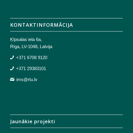
KONTAKTINFORMĀCIJA
Ķīpsalas iela 6a,
Rīga, LV-1048, Latvija
+371 6708 9120
+371 29383101
ims@rtu.lv
Jaunākie projekti