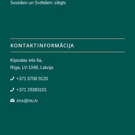
Sestdien un Svētdien: slēgts
KONTAKTINFORMĀCIJA
Ķīpsalas iela 6a,
Rīga, LV-1048, Latvija
+371 6708 9120
+371 29383101
ims@rtu.lv