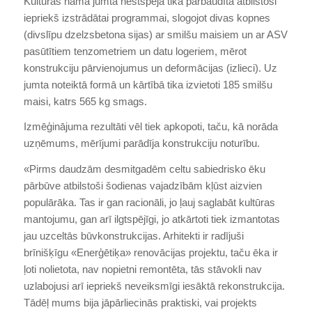
Kultūras nama jumta nestspēja tika pārbaudīta atbilstoši
iepriekš izstrādātai programmai, slogojot divas kopnes
(divslīpu dzelzsbetona sijas) ar smilšu maisiem un ar ASV
pasūtītiem tenzometriem un datu logeriem, mērot
konstrukciju pārvienojumus un deformācijas (izlieci). Uz
jumta noteiktā formā un kārtībā tika izvietoti 185 smilšu
maisi, katrs 565 kg smags.
Izmēģinājuma rezultāti vēl tiek apkopoti, taču, kā norāda
uzņēmums, mērījumi parādīja konstrukciju noturību.
«Pirms daudzām desmitgadēm celtu sabiedrisko ēku
pārbūve atbilstoši šodienas vajadzībām kļūst aizvien
populārāka. Tas ir gan racionāli, jo ļauj saglabāt kultūras
mantojumu, gan arī ilgtspējīgi, jo atkārtoti tiek izmantotas
jau uzceltās būvkonstrukcijas. Arhitekti ir radījuši
brīnišķīgu «Enerģētiķa» renovācijas projektu, taču ēka ir
ļoti nolietota, nav nopietni remontēta, tās stāvokli nav
uzlabojusi arī iepriekš neveiksmīgi iesāktā rekonstrukcija.
Tādēļ mums bija jāpārliecinās praktiski, vai projekts