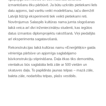
izmantošanu ēku pārbūvē. Ja būtu uzkrāts pietiekami liels
datu apjoms, tad varētu veikt modelēšanu, taču diemžēl
Latvijā līdzīgi eksperimenti tiek veikti pietiekami reti.
Novērojumus Salaspils kultūras nama jumta slogošanas
laikā veica arī divi inženierzinātņu studenti, kas iegūtos
datus izmantos diplomprojektu rakstīšanā. Viņi piedalījās
arī eksperimenta sagatavošanā.
Rekonstrukcijas laikā kultūras namu «Enerģētiķis» gaida
vērienīga pārbūve un apjomīga saglabājamo
būvkonstrukciju stiprināšana. Daļa ēkas tiks demontēta,
vienlaikus būs saglabāta lielā zāle ar 500 vietām un
skatuves daļa. To papildinās jaunas telpas – mazā zāle,
baleta zāle, nodarbību telpas, plašs vestibils.