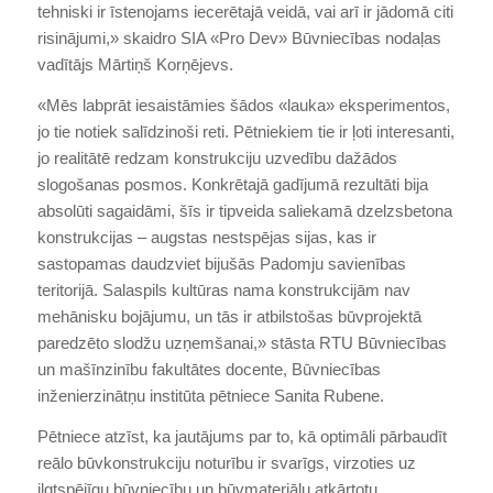
tehniski ir īstenojams iecerētajā veidā, vai arī ir jādomā citi
risinājumi,» skaidro SIA «Pro Dev» Būvniecības nodaļas
vadītājs Mārtiņš Korņējevs.
«Mēs labprāt iesaistāmies šādos «lauka» eksperimentos,
jo tie notiek salīdzinoši reti. Pētniekiem tie ir ļoti interesanti,
jo realitātē redzam konstrukciju uzvedību dažādos
slogošanas posmos. Konkrētajā gadījumā rezultāti bija
absolūti sagaidāmi, šīs ir tipveida saliekamā dzelzsbetona
konstrukcijas – augstas nestspējas sijas, kas ir
sastopamas daudzviet bijušās Padomju savienības
teritorijā. Salaspils kultūras nama konstrukcijām nav
mehānisku bojājumu, un tās ir atbilstošas būvprojektā
paredzēto slodžu uzņemšanai,» stāsta RTU Būvniecības
un mašīnzinību fakultātes docente, Būvniecības
inženierzinātņu institūta pētniece Sanita Rubene.
Pētniece atzīst, ka jautājums par to, kā optimāli pārbaudīt
reālo būvkonstrukciju noturību ir svarīgs, virzoties uz
ilgtspējīgu būvniecību un būvmateriālu atkārtotu