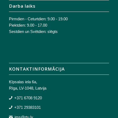
Darba laiks
Pirmdien - Ceturtdien: 9.00 - 19.00
Piektdien: 9.00 - 17.00
Sestdien un Svētdien: slēgts
KONTAKTINFORMĀCIJA
Ķīpsalas iela 6a,
Rīga, LV-1048, Latvija
+371 6708 9120
+371 29383101
ims@rtu.lv