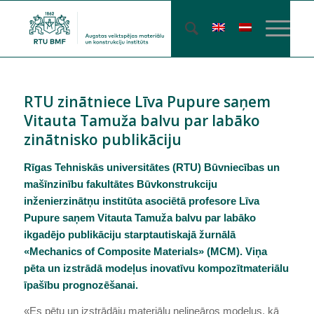
RTU zinātniece Līva Pupure saņem
Vitauta Tamuža balvu par labāko
zinātnisko publikāciju
Rīgas Tehniskās universitātes (RTU) Būvniecības un
mašīnzinību fakultātes Būvkonstrukciju
inženierzinātņu institūta asociētā profesore Līva
Pupure saņem Vitauta Tamuža balvu par labāko
ikgadējo publikāciju starptautiskajā žurnālā
«Mechanics of Composite Materials» (MCM). Viņa
pēta un izstrādā modeļus inovatīvu kompozītmateriālu
īpašību prognozēšanai.
«Es pētu un izstrādāju materiālu nelineāros modeļus, kā