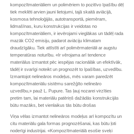
kompozītmateriāliem un polimēriem to pozitīvo īpašību dēļ
tiek meklēti arvien jauni lietojumi, tajā skaitā aviācijā,
kosmosa tehnoloģijās, autotransportā, piemēram,
lidmašīnas, kuru konstrukcijas ir veidotas no
kompozītmateriāliem, ir ievērojami vieglākas un tādēļ rada
mazāk CO2 emisiju, padarot aviāciju klimatam
draudzīgāku. Tiek attīstīti arī polimērmateriāli ar augstu
temperatūras noturību. «Ir vērojama arī tendence
materiālus izmantot pēc iespējas racionālāk un efektīvāk,
tādēļ ir svarīgi noteikt un prognozēt to īpašības, uzvedību.
Izmantojot nelineāros modeļus, mēs varam paredzēt
kompozītmateriālu sistēmu sarežģīto nelineāro
uzvedību,» pauž L. Pupure. Tas ļauj nozarei virzīties
pretim tam, lai materiālu patēriņš dažādās konstrukcijās
būtu mazāks, bet vienlaikus tās būtu drošas
Viņa vēlas izmantot nelineāros modeļus arī kompozītu un
citu materiālu gala formas prognozēšanai, kas būtu ļoti
noderīgi industrijai. «Kompozītmateriālā esošie sveķi