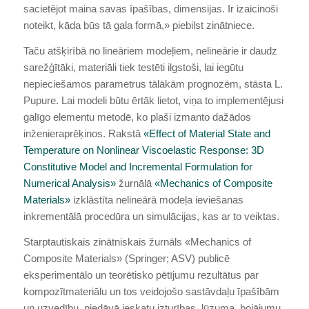
sacietējot maina savas īpašības, dimensijas. Ir izaicinoši
noteikt, kāda būs tā gala formā,» piebilst zinātniece.
Taču atšķirībā no lineāriem modeļiem, nelineārie ir daudz
sarežģītāki, materiāli tiek testēti ilgstoši, lai iegūtu
nepieciešamos parametrus tālākām prognozēm, stāsta L.
Pupure. Lai modeli būtu ērtāk lietot, viņa to implementējusi
galīgo elementu metodē, ko plaši izmanto dažādos
inženieraprēķinos. Rakstā
«Effect of Material State and
Temperature on Nonlinear Viscoelastic Response: 3D
Constitutive Model and Incremental Formulation for
Numerical Analysis»
žurnālā
«Mechanics of Composite
Materials»
izklāstīta nelineārā modeļa ieviešanas
inkrementālā procedūra un simulācijas, kas ar to veiktas.
Starptautiskais zinātniskais žurnāls «Mechanics of
Composite Materials» (Springer; ASV) publicē
eksperimentālo un teorētisko pētījumu rezultātus par
kompozītmateriālu un tos veidojošo sastāvdaļu īpašībām
un uzvedību, piedāvā ieskatu izturības, lūzuma, bojājumu