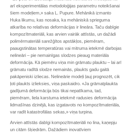
arī eksperimentālas metodoloģijas parametru noteikšanai
šiem modeļiem,» saka L. Pupure. Mehānikā izmanto
Huka likumu, kas nosaka, ka mehāniskā sprieguma
atkarība no relatīvas deformācijas ir lineāra. Taču dabīgie
kompozītmateriāli, kas arvien vairāk attīstās, un dažādi
polimērmateriāli sarežģītos apstākļos, piemēram,
paaugstinātas temperatūras vai mitruma ietekmē darbojas
nelineāri – pie nemainīgas slodzes pieaug materiāla
deformācija. Kā piemēru viņa min grāmatu plauktu – lai arī
grāmatu radītā slodze nemainās, plaukts gadu gaitā
pakāpeniski izliecas. Nelineārie modeļi ļauj prognozēt, cik
ļoti plaukts izlieksies, viņa paskaidro. «Ja grāmatplaukta
gadījumā deformācija būs tikai nepatīkama, tad,
piemēram, liela karstuma ietekmē radusies deformācija
lidmašīnas dzinējā, kas izgatavots no kompozītmateriāla,
var radīt katastrofālas sekas,» viņa turpina.
Arvien attīstās dabīgi kompozītmateriāli no lina, kaņepju
un citām šķiedrām. Dažādiem inovatīviem