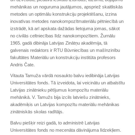
mehānikas un noguruma jautājumos, apspriež skaitliskās
metodes un optimālu konstrukciju projektēšanu, izzina
inovatīvas metodes nanokompozītmateriālu pētniecībā un
izstrādē, kā arī apskata dažādas lietojuma jomas, sākot
no civilās celtniecības līdz nanokompozītiem. Žurnālu
1965. gadā dibināja Latvijas Zinātņu akadēmija, tā
galvenais redaktors ir RTU Būvniecības un mašīnzinību
fakultātes Materiālu un konstrukciju institūta profesors
Andris Čate.
Vitauta Tamuža vārdā nosaukto balvu iedibināja Latvijas
Universitātes fonds. Tā izveidota, lai veicinātu un atbalstītu
Latvijas zinātnieku pētījumus kompozītu materiālu
mehānikā. V. Tamužs bija izcils latviešu zinātnieks,
akadēmiķis un Latvijas kompozītu materiālu mehānikas
zinātniskās skolas radītājs.
Balvu piešķir reizi gadā, to administrē Latvijas
Universitātes fonds no mecenāta dāvinājuma līdzekļiem.