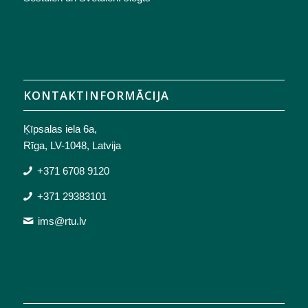
KONTAKTINFORMĀCIJA
Ķīpsalas iela 6a,
Rīga, LV-1048, Latvija
+371 6708 9120
+371 29383101
ims@rtu.lv