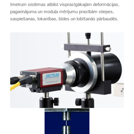
Imetrum sistēmas atbilst visprasīgākajām deformācijas,
pagarinājuma un moduļa mērījumu prasībām stiepes,
saspiešanas, lokanības, bīdes un lobīšanās pārbaudēs.