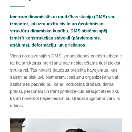
Imetrum dinamiskās uzraudzības staciju (DMS) var
izmantot, lai uzraudzītu civilo un ģeotehnisko
struktūru dinamisko kustību. DMS sistēma spēj
izmērīt konstrukcijas stāvokli (pārvietojums,
attālums), deformāciju un griešanos .
Viena no galvenajām DMS izmantošanas priekšrocībām ir
tā, ka struktūras mērīšanai nav nepieciešams tieši piekļūt
struktūrai. Tas novērš daudzus projekta kavējumus, kas
saistīti ar piekļuvi, piemēram, īpašumu organizēšanu vai
satiksmes pārvaldību, kā arī nodrošina drošāku darba
praksi, personālu un transportlīdzekļus atraujot atsevišķi,
kā arī novēršot nepieciešamību strādāt augstumā vai virs
ūdens.