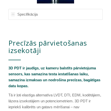
Specifikācija
Precīzās pārvietošanas
izsekotāji
3D PDT ir jaudīgs, uz kameru balstīts pārvietojuma
sensors, kas samazina testa iestatīšanas laiku,
samazina izmaksas un nodrošina precīzas, bagātīgas
datu kopas.
Tā ir ļoti elastīga alternatīva LVDT, DTI, EDM, kodētājiem,
lāzera izsekotājiem un potenciometriem. 3D PDT ir
iepriekš kalibrēts un gatavs mērīšanai – nav