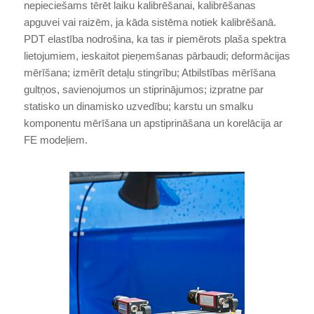
nepieciešams tērēt laiku kalibrēšanai, kalibrēšanas
apguvei vai raizēm, ja kāda sistēma notiek kalibrēšanā.
PDT elastība nodrošina, ka tas ir piemērots plaša spektra
lietojumiem, ieskaitot pieņemšanas pārbaudi; deformācijas
mērīšana; izmērīt detaļu stingrību; Atbilstības mērīšana
gultņos, savienojumos un stiprinājumos; izpratne par
statisko un dinamisko uzvedību; karstu un smalku
komponentu mērīšana un apstiprināšana un korelācija ar
FE modeļiem.