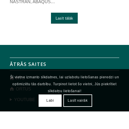
NASTRAN, ABAQUS…
Lasīt tālāk
ĀTRĀS SAITES
Šī vietne izmanto sīkdatnes, lai uzlabotu lietošanas pieredzi un
RTU
optimizētu tās darbību. Turpinot lietot šo vietni, Jūs piekrītiet
ORTUS
sīkdatņu lietošanai!
YOUTUBE
Labi
Lasīt vairāk