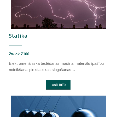
Statika
Zwick Z100
Elektromehāniska testēšanas mašīna materiālu īpašību
noteikšanai pie statiskas slogošanas…
Lasīt tālāk