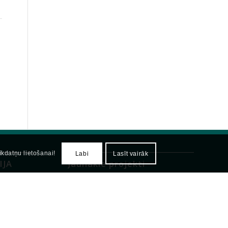
sīkdatņu lietošanai!
Labi
Lasīt vairāk
IJA
Jaunākie projekti
ERAF
Februāris 3, 2022 - 11:19 am
ERAF