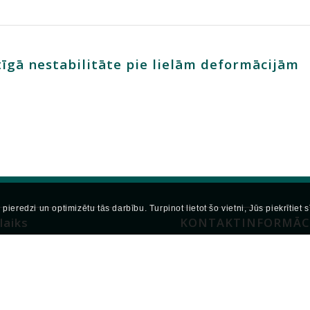
īgā nestabilitāte pie lielām deformācijām
pieredzi un optimizētu tās darbību. Turpinot lietot šo vietni, Jūs piekrītiet 
laiks
KONTAKTINFORMĀC
- Ceturtdien: 9.00 - 19.00
Ķīpsalas iela 6a,
: 9.00 - 17.00
Rīga, LV-1048, Latvija
un Svētdien: slēgts
+371 6708 9120