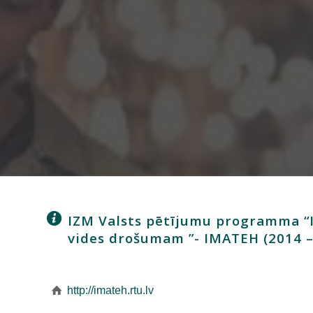
IZM Valsts pētījumu programma “In
vides drošumam ”- IMATEH (2014 –
http://imateh.rtu.lv