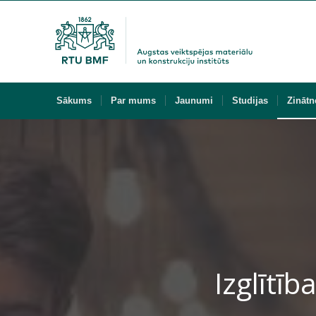
Sākums
Par mums
Jaunumi
Studijas
Zinātn
Izglītīb