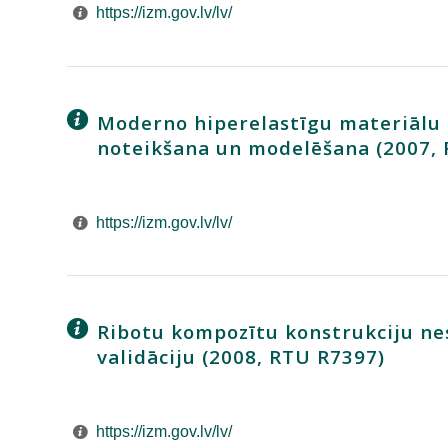
https://izm.gov.lv/lv/
Moderno hiperelastīgu materiālu
noteikšana un modelēšana (2007,
https://izm.gov.lv/lv/
Ribotu kompozītu konstrukciju ne
validāciju (2008, RTU R7397)
https://izm.gov.lv/lv/