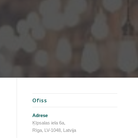
Ofiss
Adrese
Ķīpsalas iela 6a,
Rīga, LV-1048, Latvija