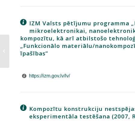
IZM Valsts pētījumu programma „
mikroelektronikai, nanoelektronik
kompozītu, kā arī atbilstošo tehnoloģ
„Funkcionālo materiālu/nanokompozīt
ERA-NET
īpašības”
https://izm.gov.lv/lv/
Kompozītu konstrukciju nestspēja
eksperimentāla testēšana (2007, 