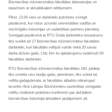
Būvniecības inženierzinātņu fakultātes laboratorijas un
iepazīsies ar aktuālākajiem pētījumiem.
Plkst. 13.00 viesi un darbinieki pulcēsies svinīgā
pasākumā, kur viņus uzrunās universitātes vadība un
nozīmīgāko industrijas un sadarbības partneru pārstāvji.
Svinīgajā pasākumā ar RTU Goda darbinieka nosaukumu
tiks sveikti arī 17 Būvniecības inženierzinātņu fakultātes
darbinieki, kuri fakultātei veltījuši vairāk nekā 20 savas
darba dzīves gadu. Līdz šim šo apbalvojumu saņēmuši 59
fakultātes darbinieki.
RTU Būvniecības inženierzinātņu fakultātes 160. jubileja
tiks svinēta visu studiju gadu, piemēram, tiks izdota tai
veltīta gadagrāmata, ar fakultātes atbalstu nākamgad
iecerēts rīkot Latvijas Būvinženieru savienības simtgadei
veltītu zinātniski praktisko konferenci par dažādiem
būvniecības industrijai aktuāliem jautājumiem utt.