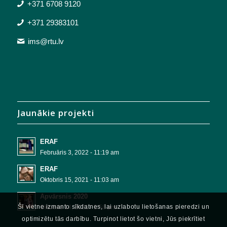
+371 6708 9120
+371 29383101
ims@rtu.lv
Jaunākie projekti
ERAF
Februāris 3, 2022 - 11:19 am
ERAF
Oktobris 15, 2021 - 11:03 am
Apvārsnis 2020
Šī vietne izmanto sīkdatnes, lai uzlabotu lietošanas pieredzi un
Oktobris 14, 2021 - 1:58 pm
optimizētu tās darbību. Turpinot lietot šo vietni, Jūs piekrītiet