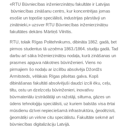
«RTU Būvniecības inženierzinātņu fakultāte ir Latvijas
būvniecības zināšanu centrs, kur koncentrējas jomas
esošie un topošie speciālisti, industrijas pārstāvji un
zinātnieki,» uzsver RTU Būvniecības inženierzinātņu
fakultātes dekāns Mārtiņš Vilnītis.
RTU, tolaik Rīgas Politehnikums, dibināta 1862. gadā, bet
pirmos studentus tā uzņēma 1863./1864. studiju gadā. Tad
darbu arī sāka Inženierzinātņu nodaļa, kurā zināšanas un
prasmes apguva nākotnes būvinženieri. Viens no
pirmajiem šo nodaļu ar izcilību absolvēja Džordžs
Armitsteds, vēlākais Rīgas pilsētas galva. Kopš
dibināšanas fakultāti absolvējuši daudzi izcili ēku, ceļu,
tiltu, ostu un dzelzceļu būvinženieri, inovatīvu
būvmateriālu izstrādātāji un ražotāji, siltuma, gāzes un
ūdens tehnoloģiju speciālisti, uz kuriem balstās visa ērtai
mūsdienu dzīvei nepieciešamā infrastruktūra, ģeodēzisti,
ģeomātiķi un virkne citu speciālistu. Fakultāte sekmē arī
būvniecības digitalizāciju Latvijā.