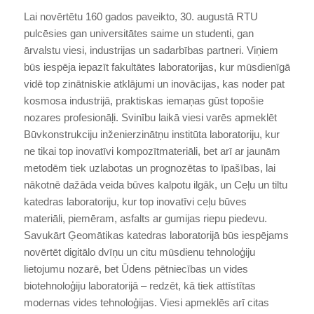
Lai novērtētu 160 gados paveikto, 30. augustā RTU
pulcēsies gan universitātes saime un studenti, gan
ārvalstu viesi, industrijas un sadarbības partneri. Viņiem
būs iespēja iepazīt fakultātes laboratorijas, kur mūsdienīgā
vidē top zinātniskie atklājumi un inovācijas, kas noder pat
kosmosa industrijā, praktiskas iemaņas gūst topošie
nozares profesionāļi. Svinību laikā viesi varēs apmeklēt
Būvkonstrukciju inženierzinātņu institūta laboratoriju, kur
ne tikai top inovatīvi kompozītmateriāli, bet arī ar jaunām
metodēm tiek uzlabotas un prognozētas to īpašības, lai
nākotnē dažāda veida būves kalpotu ilgāk, un Ceļu un tiltu
katedras laboratoriju, kur top inovatīvi ceļu būves
materiāli, piemēram, asfalts ar gumijas riepu piedevu.
Savukārt Ģeomātikas katedras laboratorijā būs iespējams
novērtēt digitālo dvīņu un citu mūsdienu tehnoloģiju
lietojumu nozarē, bet Ūdens pētniecības un vides
biotehnoloģiju laboratorijā – redzēt, kā tiek attīstītas
modernas vides tehnoloģijas. Viesi apmeklēs arī citas