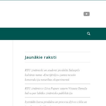
Jaunākie raksti
RTU zinātnieki un studenti piedalās Salaspils
kultūras nama «Enerģētiķis» jumta nesošo
konstrukciju noturības eksperimentā
RTU zinātniece Līva Pupure saņem Vitauta Tamuža
balvu par labāko zinātnisko publikāciju
Izstrādās kursu produktu un procesu dzīves cikla un