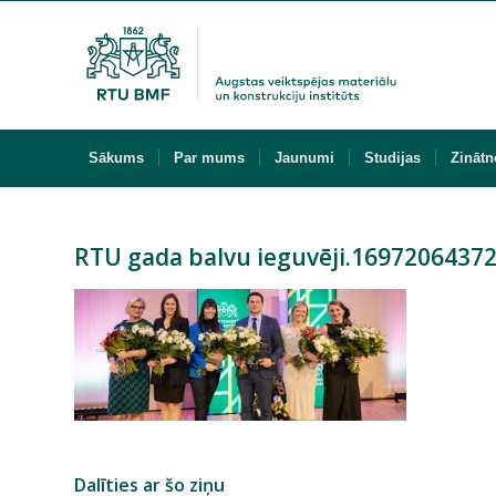
Sākums
Par mums
Jaunumi
Studijas
Zinātn
RTU gada balvu ieguvēji.1697206437
Dalīties ar šo ziņu