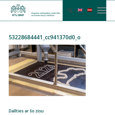
53228684441_cc941370d0_o
Dalīties ar šo ziņu