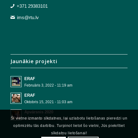
+371 29383101
ims@rtu.lv
Jaunākie projekti
ERAF
Februāris 3, 2022 - 11:19 am
ERAF
Oktobris 15, 2021 - 11:03 am
Apvārsnis 2020
Šī vietne izmanto sīkdatnes, lai uzlabotu lietošanas pieredzi un
Oktobris 14, 2021 - 1:58 pm
optimizētu tās darbību. Turpinot lietot šo vietni, Jūs piekrītiet
sīkdatņu lietošanai!