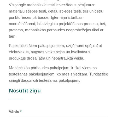
Vispārīgie mehāniskie testi ietver šādus pētījumus:
materiālu stiepes testi, detaļu spiedes testi, trīs un četru
punktu lieces pārbaude, ilgtermiņa izturības
nodrošināšanai, lai atvieglotu projektēšanas procesu, bet,
protams, mehāniskās pārbaudes neaprobežojas tikai ar
tām.
Pateicoties šiem pakalpojumiem, uzņēmumi spēj ražot
efektīvākus, augstas veiktspējas un kvalitatīvus
produktus drošā, ātrā un nepārtrauktā veidā.
Mehāniskās pārbaudes pakalpojumi ir tikai viens no
testēšanas pakalpojumiem, ko mēs sniedzam. Turklāt tiek
sniegti daudzi citi testēšanas pakalpojumi.
Nosūtīt ziņu
Vārds
*