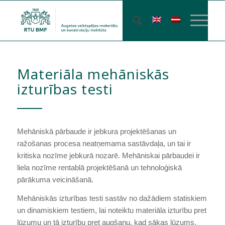
Materiāla mehāniskās
izturības testi
Mehāniskā pārbaude ir jebkura projektēšanas un
ražošanas procesa neatņemama sastāvdaļa, un tai ir
kritiska nozīme jebkurā nozarē. Mehāniskai pārbaudei ir
liela nozīme rentablā projektēšanā un tehnoloģiskā
pārākuma veicināšanā.
Mehāniskās izturības testi sastāv no dažādiem statiskiem
un dinamiskiem testiem, lai noteiktu materiāla izturību pret
lūzumu un tā izturību pret augšanu, kad sākas lūzums.