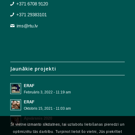
+371 6708 9120
+371 29383101
ims@rtu.lv
Jaunākie projekti
ERAF
Februāris 3, 2022 - 11:19 am
ERAF
Oktobris 15, 2021 - 11:03 am
Apvārsnis 2020
Šī vietne izmanto sīkdatnes, lai uzlabotu lietošanas pieredzi un
Oktobris 14, 2021 - 1:58 pm
optimizētu tās darbību. Turpinot lietot šo vietni, Jūs piekrītiet